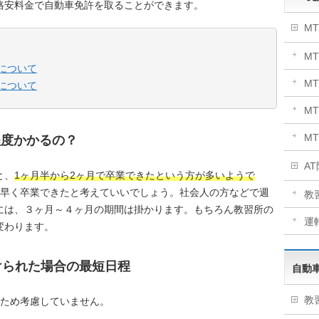
格安料金で自動車免許を取ることができます。
M
M
について
M
について
M
M
程度かかるの？
A
と、
1ヶ月半から2ヶ月で卒業できたという方が多いようで
り早く卒業できたと考えていいでしょう。社会人の方などで週
教
には、３ヶ月～４ヶ月の期間は掛かります。もちろん教習所の
運
変わります。
けられた場合の最短日程
自動
教
るため考慮していません。