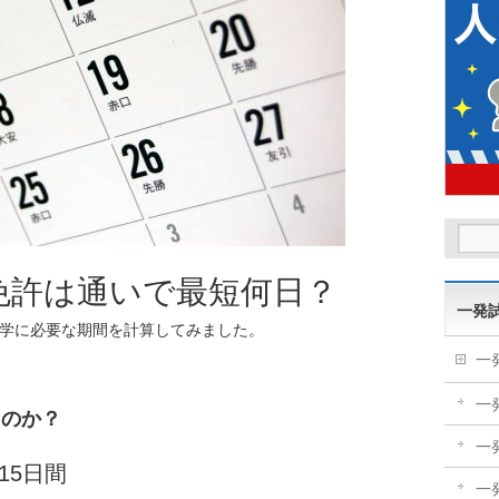
免許は通いで最短何日？
一発
学に必要な期間を計算してみました。
一
一
るのか？
一
15日間
一