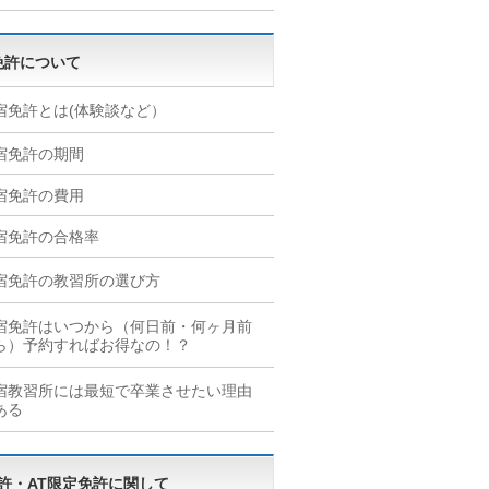
免許について
宿免許とは(体験談など）
宿免許の期間
宿免許の費用
宿免許の合格率
宿免許の教習所の選び方
宿免許はいつから（何日前・何ヶ月前
ら）予約すればお得なの！？
宿教習所には最短で卒業させたい理由
ある
免許・AT限定免許に関して