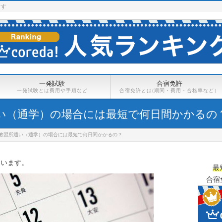
ます
一発試験
合宿免許
一発試験とは費用や手順など
合宿免許とは(期間・費用・合格率など）
い（通学）の場合には最短で何日間かかるの
教習所通い（通学）の場合には最短で何日間かかるの？
最
合宿