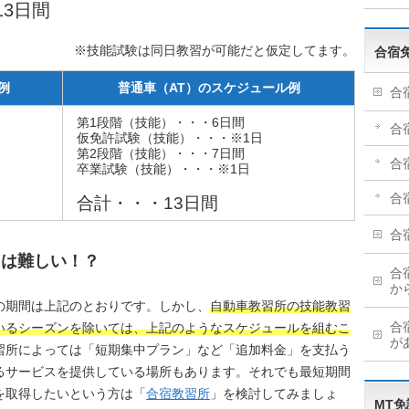
13日間
※技能試験は同日教習が可能だと仮定してます。
合宿
例
普通車（AT）のスケジュール例
合
第1段階（技能）・・・6日間
合
仮免許試験（技能）・・・※1日
第2段階（技能）・・・7日間
合
卒業試験（技能）・・・※1日
合
合計・・・13日間
合
とは難しい！？
合
か
の期間は上記のとおりです。しかし、
自動車教習所の技能教習
合
いるシーズンを除いては、上記のようなスケジュールを組むこ
が
習所によっては「短期集中プラン」など「追加料金」を支払う
るサービスを提供している場所もあります。それでも最短期間
を取得したいという方は「
合宿教習所
」を検討してみましょ
MT